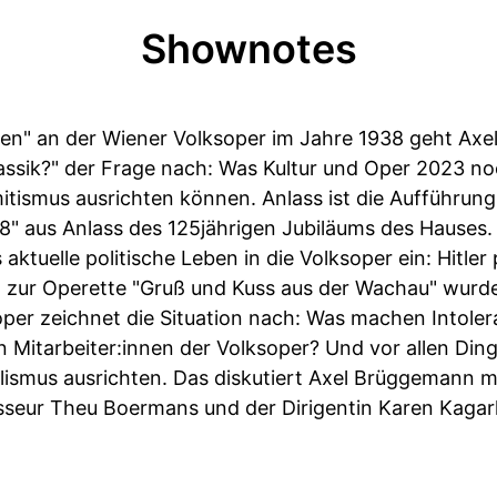
Shownotes
ngen" an der Wiener Volksoper im Jahre 1938 geht Axe
Klassik?" der Frage nach: Was Kultur und Oper 2023
tismus ausrichten können. Anlass ist die Aufführung
8" aus Anlass des 125jährigen Jubiläums des Hauses.
aktuelle politische Leben in die Volksoper ein: Hitle
n zur Operette "Gruß und Kuss aus der Wachau" wurde
oper zeichnet die Situation nach: Was machen Intoler
 Mitarbeiter:innen der Volksoper? Und vor allen Din
ismus ausrichten. Das diskutiert Axel Brüggemann mit
eur Theu Boermans und der Dirigentin Karen Kagarl